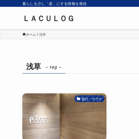
暮らしを少し「楽」にする情報を発信
ＬＡＣＵＬＯＧ
ホーム
浅草
浅草
– tag –
旅行・サウナ