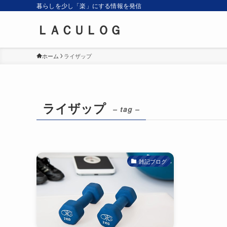
暮らしを少し「楽」にする情報を発信
ＬＡＣＵＬＯＧ
ホーム
ライザップ
ライザップ
– tag –
雑記ブログ